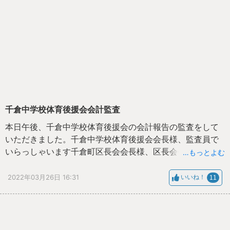
千倉中学校体育後援会会計監査
本日午後、千倉中学校体育後援会の会計報告の監査をして
いただきました。千倉中学校体育後援会会長様、監査員で
いらっしゃいます千倉町区長会会長様、区長会会計様の皆
…もっとよむ
様にご来校いただき、千倉中校長室にて令和３年度千倉中
学校体育後援会会計報告の監査をしていただきました。
2022年03月26日 16:31
いいね！
11
４月２８日（木）に本校体育館にて体育後援会の総会を行
い、千倉町民の皆様には地区回覧システムにて資料をご覧
いただく予定です。