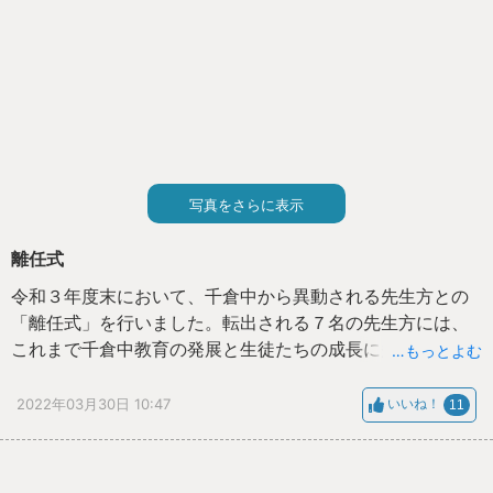
写真をさらに表示
離任式
令和３年度末において、千倉中から異動される先生方との
「離任式」を行いました。転出される７名の先生方には、
これまで千倉中教育の発展と生徒たちの成長に多大なるご
…もっとよむ
尽力をいただきまして深く感謝申しあげます。
これからもご健康に留意され、新天地でのご活躍を祈念い
2022年03月30日 10:47
いいね！
11
たしております。