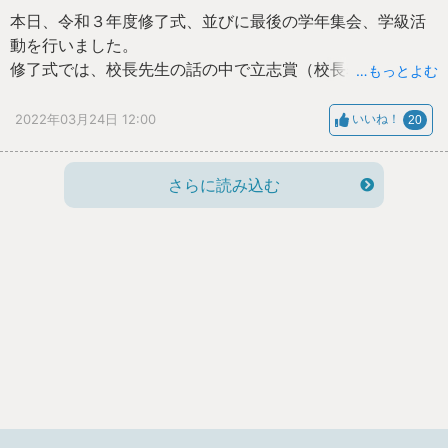
本日、令和３年度修了式、並びに最後の学年集会、学級活
動を行いました。
修了式では、校長先生の話の中で立志賞（校長表彰）の表
…もっとよむ
彰も合わせて行いました。その後、生徒会代表の話、各学
年代表生徒の話、生徒指導主任からの話がありました。
2022年03月24日 12:00
いいね！
20
また、最後の学年集会及び学級活動（通知票配布）が行わ
れました。
さらに読み込む
この１年を通して、学力や身体が成長するだけでなく、心
も大きく成長できたように感じています。次年度も一人一
人がはつらつと光り輝き、活気ある学校をつくっていって
ほしいと願っています。