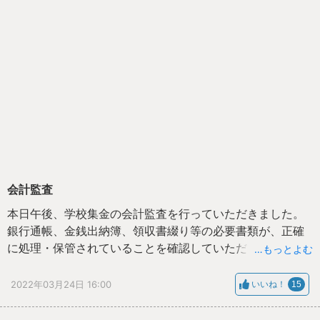
会計監査
本日午後、学校集金の会計監査を行っていただきました。
銀行通帳、金銭出納簿、領収書綴り等の必要書類が、正確
に処理・保管されていることを確認していただきました。
…もっとよむ
監査にご来校いただいた学校評議員の方々、お忙しいとこ
ろどうもありがとうございました。
2022年03月24日 16:00
いいね！
15