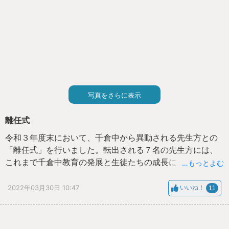
写真をさらに表示
離任式
令和３年度末において、千倉中から異動される先生方との
「離任式」を行いました。転出される７名の先生方には、
これまで千倉中教育の発展と生徒たちの成長に多大なるご
…もっとよむ
尽力をいただきまして深く感謝申しあげます。
これからもご健康に留意され、新天地でのご活躍を祈念い
2022年03月30日 10:47
いいね！
11
たしております。