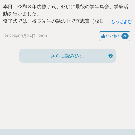
本日、令和３年度修了式、並びに最後の学年集会、学級活
動を行いました。
修了式では、校長先生の話の中で立志賞（校長表彰）の表
…もっとよむ
彰も合わせて行いました。その後、生徒会代表の話、各学
年代表生徒の話、生徒指導主任からの話がありました。
2022年03月24日 12:00
いいね！
20
また、最後の学年集会及び学級活動（通知票配布）が行わ
れました。
さらに読み込む
この１年を通して、学力や身体が成長するだけでなく、心
も大きく成長できたように感じています。次年度も一人一
人がはつらつと光り輝き、活気ある学校をつくっていって
ほしいと願っています。