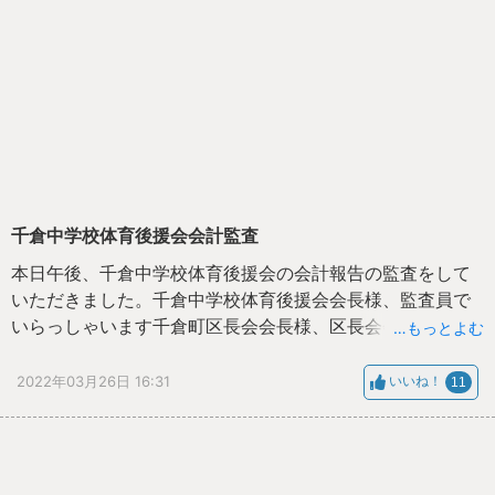
千倉中学校体育後援会会計監査
本日午後、千倉中学校体育後援会の会計報告の監査をして
いただきました。千倉中学校体育後援会会長様、監査員で
いらっしゃいます千倉町区長会会長様、区長会会計様の皆
…もっとよむ
様にご来校いただき、千倉中校長室にて令和３年度千倉中
学校体育後援会会計報告の監査をしていただきました。
2022年03月26日 16:31
いいね！
11
４月２８日（木）に本校体育館にて体育後援会の総会を行
い、千倉町民の皆様には地区回覧システムにて資料をご覧
いただく予定です。