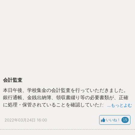
会計監査
本日午後、学校集金の会計監査を行っていただきました。
銀行通帳、金銭出納簿、領収書綴り等の必要書類が、正確
に処理・保管されていることを確認していただきました。
…もっとよむ
監査にご来校いただいた学校評議員の方々、お忙しいとこ
ろどうもありがとうございました。
2022年03月24日 16:00
いいね！
15