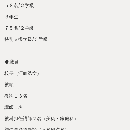
５８名/２学級
３年生
７５名/２学級
特別支援学級/３学級
◆職員
校長（江﨑浩文）
教頭
教諭１３名
講師１名
教科担任講師２名（美術・家庭科）
初任者指導教諭（本校拠点校）