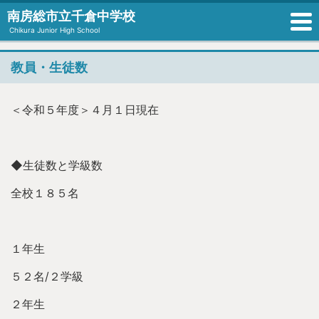
南房総市立千倉中学校
Chikura Junior High School
教員・生徒数
＜令和５年度＞４月１日現在
◆生徒数と学級数
全校１８５名
１年生
５２名/２学級
２年生