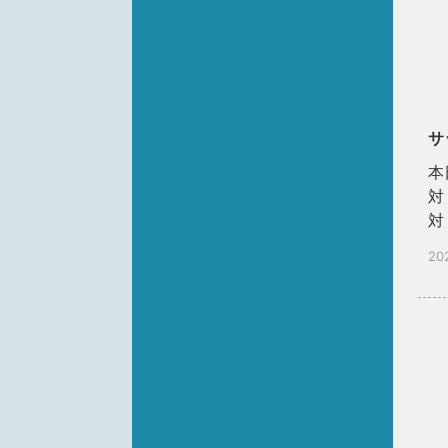
サ
本
対
対
最
20
顧
こ
ま