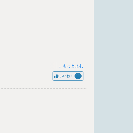
…もっとよむ
いいね！
11
伝えてきました。
学びがこれから先の試合に活きていき