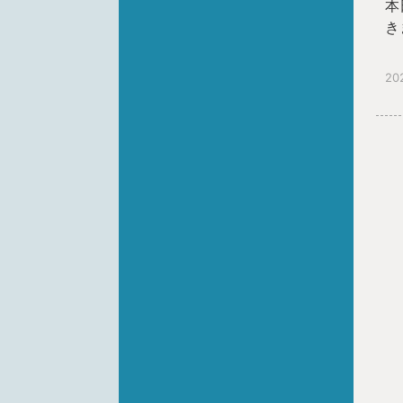
本
き
20