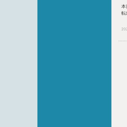
本
転
20