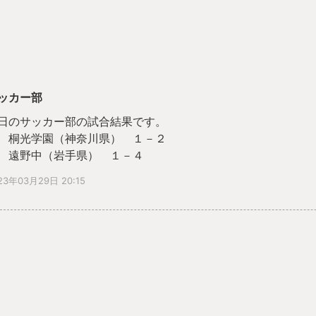
ッカー部
日のサッカー部の試合結果です。
 桐光学園（神奈川県） １－２
 遠野中（岩手県） １－４
終結果、３勝２敗１分で３６チーム中１６位でした。
23年03月29日 20:15
問は、「３日間を通してハイレベルな戦いができました。」と
の３日間で大きな収穫が得られたことと思われます。ここでの
すように。