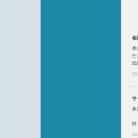
会
本
だ
出
お
20
サ
本
対
対
20