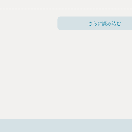
位リーグ１位通過
日は、２位リーグの決勝トーナメントが行われるそうです。
さらに読み込む