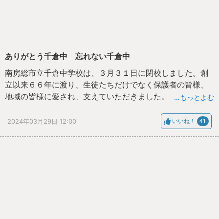
ありがとう千倉中 忘れない千倉中
南房総市立千倉中学校は、３月３１日に閉校しました。創
立以来６６年に渡り、生徒たちだけでなく保護者の皆様、
地域の皆様に愛され、支えていただきました。どうもあり
…もっとよむ
がとうございました。
４月１日に開校する南房総中学校に対しても、温かいご支
2024年03月29日 12:00
いいね！
41
援とご協力をよろしくお願いします。