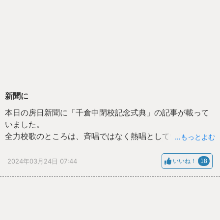
新聞に
本日の房日新聞に「千倉中閉校記念式典」の記事が載って
いました。
全力校歌のところは、斉唱ではなく熱唱としていただきた
…もっとよむ
かった。
会場および駐車場の関係で人数制限をさせていただきまし
2024年03月24日 07:44
いいね！
18
たが、会場に来ることができなかった皆様ともさみしさを
共有するとともに、新たなる旅立ちに向けて今後も応援を
よろしくお願いします。