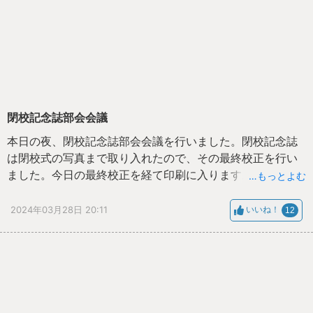
閉校記念誌部会会議
本日の夜、閉校記念誌部会会議を行いました。閉校記念誌
は閉校式の写真まで取り入れたので、その最終校正を行い
ました。今日の最終校正を経て印刷に入ります。完成は６
…もっとよむ
月頃の予定です。出来上がりましたら、千倉町内は全戸配
布させていただきます。完成までもうしばらくお待ちくだ
2024年03月28日 20:11
いいね！
12
さい。