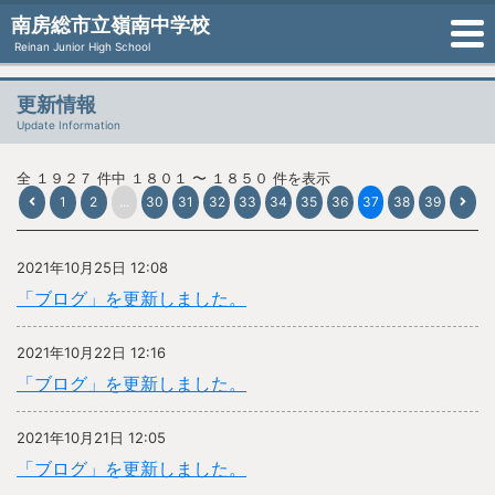
南房総市立嶺南中学校
Reinan Junior High School
更新情報
Update Information
全 １９２７ 件中 １８０１ 〜 １８５０ 件を表示
1
2
...
30
31
32
33
34
35
36
37
38
39
2021年10月25日 12:08
「ブログ」を更新しました。
2021年10月22日 12:16
「ブログ」を更新しました。
2021年10月21日 12:05
「ブログ」を更新しました。