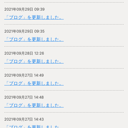
2021年09月29日 09:39
「ブログ」を更新しました。
2021年09月29日 09:35
「ブログ」を更新しました。
2021年09月28日 12:26
「ブログ」を更新しました。
2021年09月27日 14:49
「ブログ」を更新しました。
2021年09月27日 14:48
「ブログ」を更新しました。
2021年09月27日 14:43
「ブログ」を更新しました。