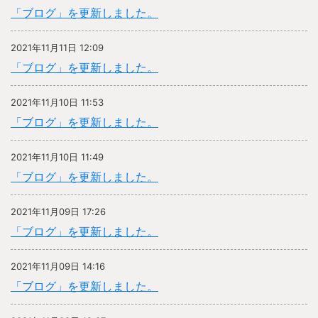
「ブログ」を更新しました。
2021年11月11日 12:09
「ブログ」を更新しました。
2021年11月10日 11:53
「ブログ」を更新しました。
2021年11月10日 11:49
「ブログ」を更新しました。
2021年11月09日 17:26
「ブログ」を更新しました。
2021年11月09日 14:16
「ブログ」を更新しました。