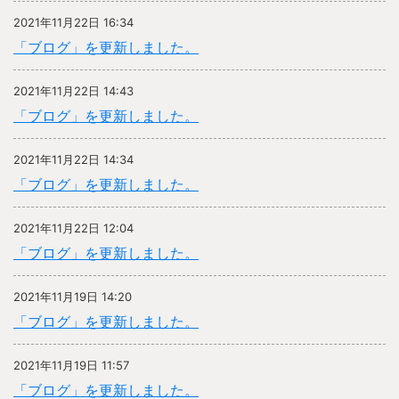
2021年11月22日 16:34
「ブログ」を更新しました。
2021年11月22日 14:43
「ブログ」を更新しました。
2021年11月22日 14:34
「ブログ」を更新しました。
2021年11月22日 12:04
「ブログ」を更新しました。
2021年11月19日 14:20
「ブログ」を更新しました。
2021年11月19日 11:57
「ブログ」を更新しました。