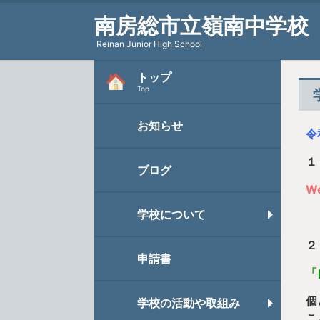
南房総市立嶺南中学校
Reinan Junior High School
トップ
Top
お知らせ
令
１
ブログ
W
学校について
２
申請書
「
個
学校の活動や取組み
こ