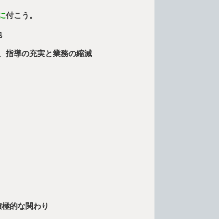
に
付こう。
地
、指導の充実と業務の縮減
積極的な関わり