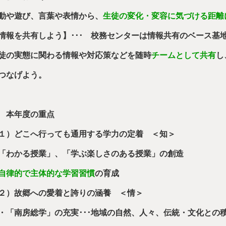
動や遊び、言葉や表情から、
生徒の変化・変容に気づける距離
情報を共有しよう】･･･ 校務センターは情報共有のベース基
徒の実態に関わる情報や対応策などを随時
チームとして共有
し
つなげよう。
 本年度の重点
１）どこへ行っても通用する学力の定着 ＜知＞
「わかる授業」、「学ぶ楽しさのある授業」の創造
自律的で主体的な学習習慣
の育成
２）故郷への愛着と誇りの涵養 ＜情＞
「南房総学」の充実･･･地域の自然、人々、伝統・文化との