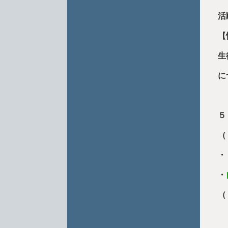
活
【
生
に
５
（
・
・
（
・