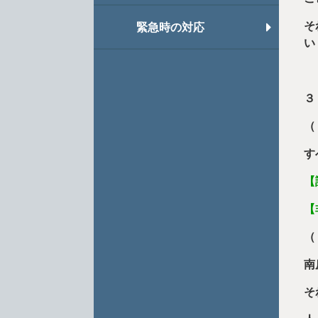
そ
緊急時の対応
い
３
（
す
【
【
（
南
そ