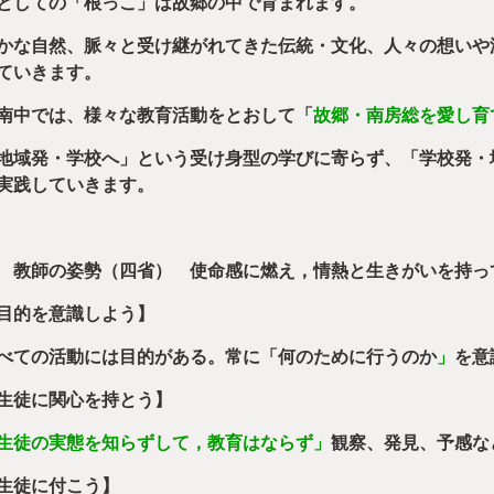
としての「根っこ」は故郷の中で育まれます。
かな自然、脈々と受け継がれてきた伝統・文化、人々の想いや
ていきます。
南中では、様々な教育活動をとおして「
故郷・南房総を愛し育
地域発・学校へ」という受け身型の学びに寄らず、「学校発・
実践していきます。
 教師の姿勢（四省） 使命感に燃え，情熱と生きがいを持っ
目的を意識しよう】
べての活動には目的がある。常に「何のために行うのか
」
を意
生徒に関心を持とう】
生徒の実態を知らずして，教育はならず」
観察、発見、予感な
生徒に付こう】