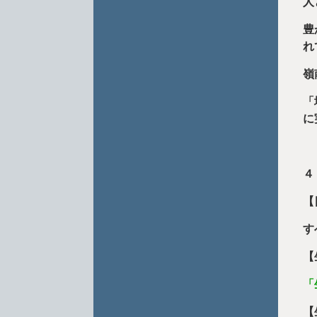
人
豊
れ
嶺
「
に
４
【
す
【
「
【