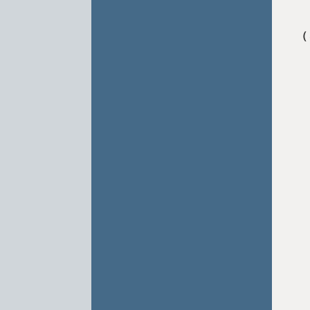
・
（
・
・