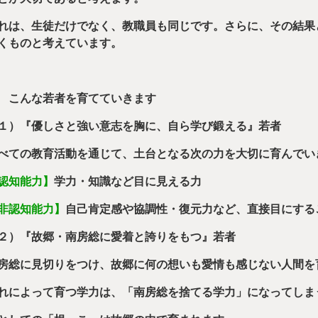
れは、生徒だけでなく、教職員も同じです。さらに、その結果
くものと考えています。
 こんな若者を育てていきます
１）『優しさと強い意志を胸に、自ら学び鍛える』若者
べての教育活動を通じて、土台となる次の力を大切に育んでい
認知能力】
学力・知識など目に見える力
非認知能力】
自己肯定感や協調性・復元力など、直接目にする
２）『故郷・南房総に愛着と誇りをもつ』若者
房総に見切りをつけ、故郷に何の想いも愛情も感じない人間を
れによって育つ学力は、「南房総を捨てる学力」になってしま