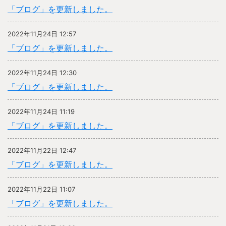
「ブログ」を更新しました。
2022年11月24日 12:57
「ブログ」を更新しました。
2022年11月24日 12:30
「ブログ」を更新しました。
2022年11月24日 11:19
「ブログ」を更新しました。
2022年11月22日 12:47
「ブログ」を更新しました。
2022年11月22日 11:07
「ブログ」を更新しました。