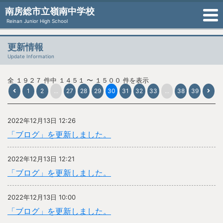
南房総市立嶺南中学校
Reinan Junior High School
更新情報
Update Information
全 １９２７ 件中 １４５１ 〜 １５００ 件を表示
1
2
...
27
28
29
30
31
32
33
...
38
39
2022年12月13日 12:26
「ブログ」を更新しました。
2022年12月13日 12:21
「ブログ」を更新しました。
2022年12月13日 10:00
「ブログ」を更新しました。