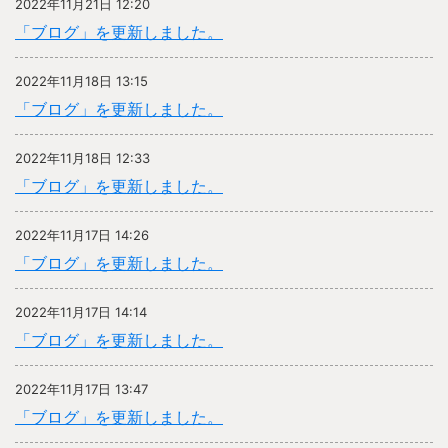
2022年11月21日 12:20
「ブログ」を更新しました。
2022年11月18日 13:15
「ブログ」を更新しました。
2022年11月18日 12:33
「ブログ」を更新しました。
2022年11月17日 14:26
「ブログ」を更新しました。
2022年11月17日 14:14
「ブログ」を更新しました。
2022年11月17日 13:47
「ブログ」を更新しました。