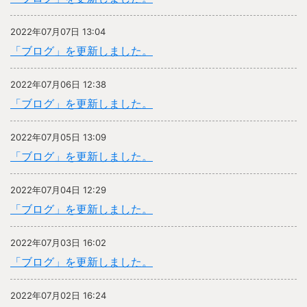
2022年07月07日 13:04
「ブログ」を更新しました。
2022年07月06日 12:38
「ブログ」を更新しました。
2022年07月05日 13:09
「ブログ」を更新しました。
2022年07月04日 12:29
「ブログ」を更新しました。
2022年07月03日 16:02
「ブログ」を更新しました。
2022年07月02日 16:24