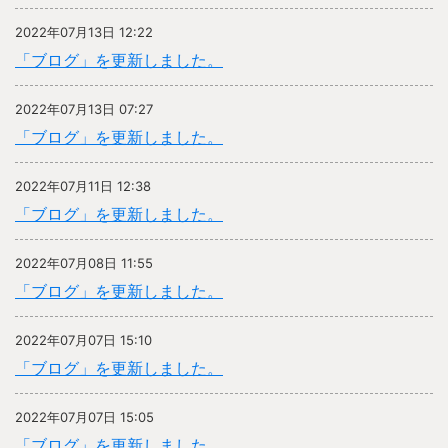
2022年07月13日 12:22
「ブログ」を更新しました。
2022年07月13日 07:27
「ブログ」を更新しました。
2022年07月11日 12:38
「ブログ」を更新しました。
2022年07月08日 11:55
「ブログ」を更新しました。
2022年07月07日 15:10
「ブログ」を更新しました。
2022年07月07日 15:05
「ブログ」を更新しました。