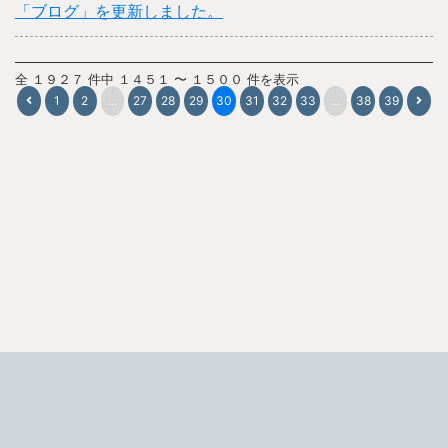
「ブログ」を更新しました。
全 １９２７ 件中 １４５１ 〜 １５００ 件を表示
1
2
...
27
28
29
30
31
32
33
...
38
39