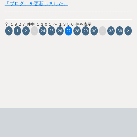
「ブログ」を更新しました。
全 １９２７ 件中 １３０１ 〜 １３５０ 件を表示
1
2
...
24
25
26
27
28
29
30
...
38
39