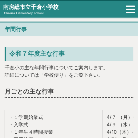
南房総市立千倉小学校
Chikura Elementary school
年間行事
令和７年度主な行事
千倉小の主な年間行事についてご案内します。
詳細については「学校便り」をご覧下さい。
月ごとの主な行事
・１学期始業式
4/７ （月）※
・入学式
4/９ （水）
・１年生４時間授業
4/10（木）～4