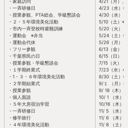
・家庭訪問
4/21（月）、
・一斉研修日
4/23（水）※1
・授業参観、PTA総会、学級懇談会
4/30（水）
・２・５年環境美化活動
5/10（土）※
・市内一斉登校時避難訓練
5/20（火）
・運動会 ※弁当
5/24（土）※
・運動会代休
5/26（月）
・フリー参観
6/13（金）
・千葉県民の日
6/15（日）
・授業参観・学級懇談会
7/15（火）
・１学期終業式
7/23（水）※1
・1・３・６年環境美化活動
8/30（土）※
・２学期始業式
9/１ （月）※1
・授業参観
9/ 18（木）
・個人面談
10/ 1 （水
・５年大房宿泊学習
10/16（木）・
・一斉研修日
11/ 5 （水）※
・修学旅行
11/ 6 （木
・４年環境美化活動
11/ 8 （土）