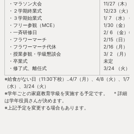
・マラソン大会
11/27（木）
・２学期終業式
12/23（火）※
・３学期始業式
1/ 7 （水） ※
・フリー参観（MCE）
1/30（金）
・一斉研修日
2/ 6 （金）※
・フラワーマーチ
2/15（日）
・フラワーマーチ代休
2/16（月）
・授業参観・学級懇談会
3/ 2 （月）
・卒業式
未定
・修了式、離任式
3/24 （火）※
※給食がない日（11:30下校）‥4/7（月）、4/8（火）、1/7
（水）、3/24（火）
※学年ごとの家庭教育学級を実施する予定です。 ＊詳細
は学年役員さんが決めます。
※上記予定を変更する場合もあります。