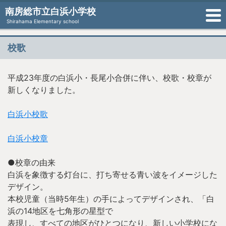
南房総市立白浜小学校
Shirahama Elementary school
校歌
平成23年度の白浜小・長尾小合併に伴い、校歌・校章が
新しくなりました。
白浜小校歌
白浜小校章
●校章の由来
白浜を象徴する灯台に、打ち寄せる青い波をイメージした
デザイン。
本校児童（当時5年生）の手によってデザインされ、「白
浜の14地区を七角形の星型で
表現し、すべての地区がひとつになり、新しい小学校にな