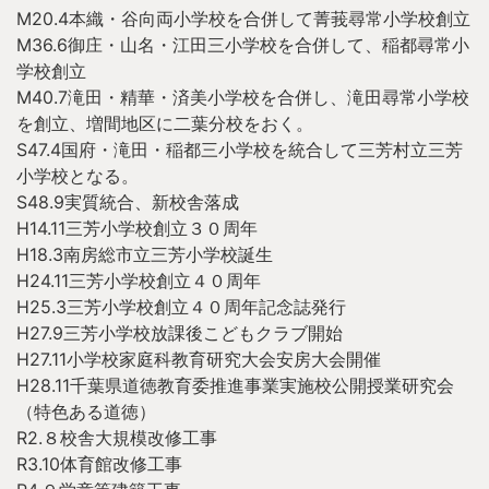
M20.4
本織・谷向両小学校を合併して菁莪尋常小学校創立
M36.6
御庄・山名・江田三小学校を合併して、稲都尋常小
学校創立
M40.7
滝田・精華・済美小学校を合併し、滝田尋常小学校
を創立、
増間地区に二葉分校をおく。
S47.4
国府・滝田・稲都三小学校を統合して三芳村立三芳
小学校となる。
S48.9
実質統合、新校舎落成
H14.11
三芳小学校創立３０周年
H18.3
南房総市立三芳小学校誕生
H24.11
三芳小学校創立４０周年
H25.3
三芳小学校創立４０周年記念誌発行
H27.9三芳小学校放課後こどもクラブ開始
H27.11
小学校家庭科教育研究大会安房大会開催
H28.11
千葉県道徳教育委推進事業実施校公開授業研究会
（特色ある道徳）
R2.８校舎大規模改修工事
R3.10体育館改修工事