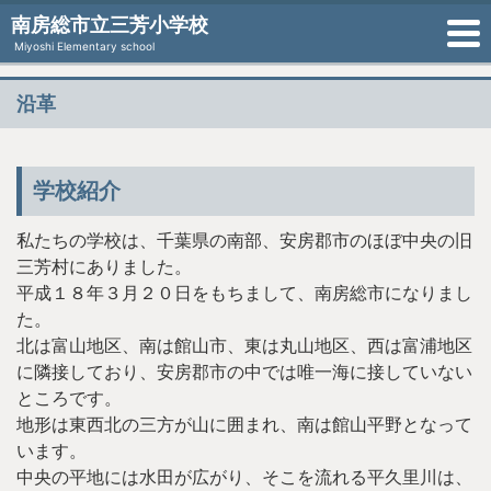
南房総市立三芳小学校
Miyoshi Elementary school
沿革
学校紹介
私たちの学校は、千葉県の南部、安房郡市のほぼ中央の旧
三芳村にありました。
平成１８年３月２０日をもちまして、南房総市になりまし
た。
北は富山地区、南は館山市、東は丸山地区、西は富浦地区
に隣接しており、安房郡市の中では唯一海に接していない
ところです。
地形は東西北の三方が山に囲まれ、南は館山平野となって
います。
中央の平地には水田が広がり、そこを流れる平久里川は、