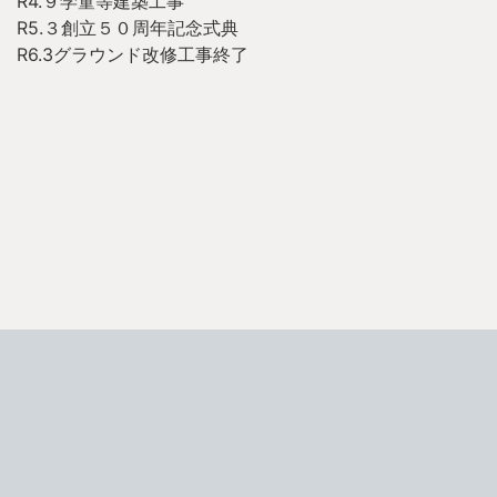
R4.９学童等建築工事
R5.３創立５０周年記念式典
R6.3グラウンド改修工事終了
南房総市立三芳小学校
Miyoshi Elementary school