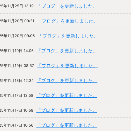
「ブログ」を更新しました。
25年11月25日 13:19
「ブログ」を更新しました。
25年11月20日 09:21
「ブログ」を更新しました。
25年11月20日 09:06
「ブログ」を更新しました。
25年11月19日 14:06
「ブログ」を更新しました。
25年11月19日 08:57
「ブログ」を更新しました。
25年11月18日 12:34
「ブログ」を更新しました。
25年11月17日 13:58
「ブログ」を更新しました。
25年11月17日 10:58
「ブログ」を更新しました。
25年11月17日 10:56