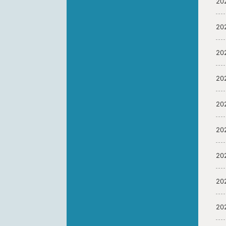
20
20
20
20
20
20
20
20
20