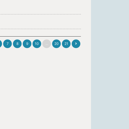
7
8
9
10
...
20
21