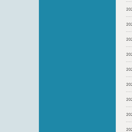
20
20
20
20
20
20
20
20
20