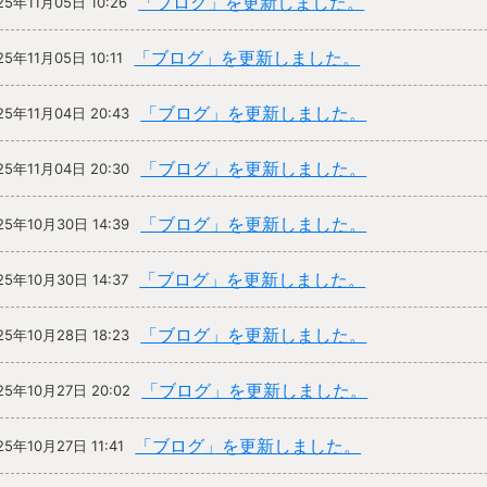
「ブログ」を更新しました。
25年11月05日 10:26
「ブログ」を更新しました。
25年11月05日 10:11
「ブログ」を更新しました。
25年11月04日 20:43
「ブログ」を更新しました。
25年11月04日 20:30
「ブログ」を更新しました。
25年10月30日 14:39
「ブログ」を更新しました。
25年10月30日 14:37
「ブログ」を更新しました。
25年10月28日 18:23
「ブログ」を更新しました。
25年10月27日 20:02
「ブログ」を更新しました。
25年10月27日 11:41