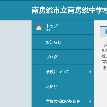
南房総市立南房総中学
トップ
Top
お知らせ
令
動
徒
ブログ
育
徒
学校について
お便り
学校の活動や取組み